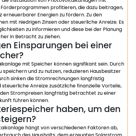
r die Installation von Photovoltaikanlagen mit
Förderprogrammen profitieren, die dazu beitragen,
tz erneuerbarer Energien zu fördern. Zu den
n mit niedrigen Zinsen oder steuerliche Anreize. Es
glichkeiten zu informieren und diese bei der Planung
er in Betracht zu ziehen.
gen Einsparungen bei einer
icher?
aikanlage mit Speicher können signifikant sein. Durch
u speichern und zu nutzen, reduzieren Hausbesitzer
rch sinken die Stromrechnungen langfristig
teuerliche Anreize zusätzliche finanzielle Vorteile,
en Strompreisen langfristig betrachtet zu einer
ukunft führen können.
teriespeicher haben, um den
steigern?
ltaikanlage hängt von verschiedenen Faktoren ab,
verbrauch des Haushalts, dem erzeugten Solarstrom