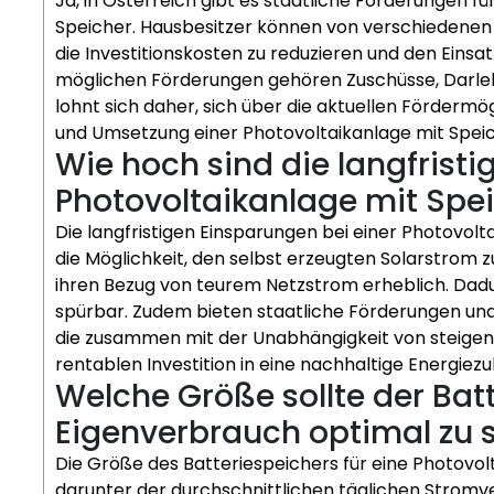
Ja, in Österreich gibt es staatliche Förderungen fü
Speicher. Hausbesitzer können von verschiedenen 
die Investitionskosten zu reduzieren und den Einsa
möglichen Förderungen gehören Zuschüsse, Darlehe
lohnt sich daher, sich über die aktuellen Fördermö
und Umsetzung einer Photovoltaikanlage mit Speich
Wie hoch sind die langfristi
Photovoltaikanlage mit Spe
Die langfristigen Einsparungen bei einer Photovolt
die Möglichkeit, den selbst erzeugten Solarstrom z
ihren Bezug von teurem Netzstrom erheblich. Dadu
spürbar. Zudem bieten staatliche Förderungen und s
die zusammen mit der Unabhängigkeit von steigend
rentablen Investition in eine nachhaltige Energiez
Welche Größe sollte der Bat
Eigenverbrauch optimal zu 
Die Größe des Batteriespeichers für eine Photovo
darunter der durchschnittlichen täglichen Strom