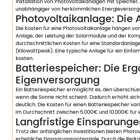
Installation von Photovoltaikanlagen mit Speicher
unabhängiger von herkömmlichen Energieversorg
Photovoltaikanlage: Die 
Die Kosten für eine Photovoltaikanlage hängen vo
Anlage, der Leistung der Solarmodule und der Komple
durchschnittlichen Kosten für eine Standardanla
(Kilowattpeak). Eine typische Anlage für ein Einf
kosten.
Batteriespeicher: Die Er
Eigenversorgung
Ein Batteriespeicher ermöglicht es, den überschüs
wenn die Sonne nicht scheint. Dadurch erhöht sic
deutlich. Die Kosten für einen Batteriespeicher var
im Durchschnitt zwischen 5.000€ und 10.000€ für e
Langfristige Einsparung
Trotz der anfänglichen Investitionen bieten Photov
erhebliche Einsparungspotenziale. Durch die Red