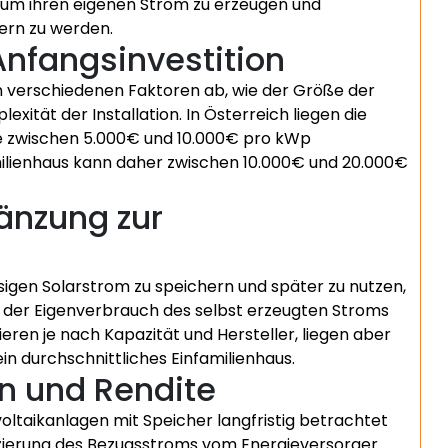
, um ihren eigenen Strom zu erzeugen und
ern zu werden.
Anfangsinvestition
n verschiedenen Faktoren ab, wie der Größe der
xität der Installation. In Österreich liegen die
ge zwischen 5.000€ und 10.000€ pro kWp
amilienhaus kann daher zwischen 10.000€ und 20.000€
gänzung zur
sigen Solarstrom zu speichern und später zu nutzen,
h der Eigenverbrauch des selbst erzeugten Stroms
iieren je nach Kapazität und Hersteller, liegen aber
in durchschnittliches Einfamilienhaus.
en und Rendite
oltaikanlagen mit Speicher langfristig betrachtet
uzierung des Bezugsstroms vom Energieversorger