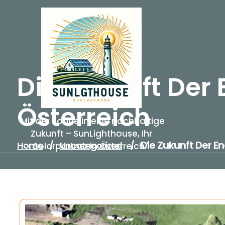
Skip
to
content
Die Zukunft Der 
Österreich
"Mit der Sonne in eine nachhaltige
Zukunft – SunLighthouse, Ihr
Die Zukunft Der En
Home
/
Uncategorized
/
Solarpartner in Österreich."